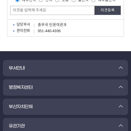
매우만족
만족
보통
불만족
매우불만족
담당부서
총무국 민원여권과
문의전화
051-440-4306
부서안내
행정복지센터
부산자치단체
유관기관