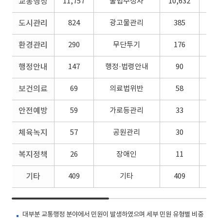
교통행정
11,757
불법주정차
10,632
도시관리
824
광고물관리
385
환경관리
290
무단투기
176
업
행정안내
147
행정·법령안내
90
보건의료
69
의료법위반
58
안전예방
59
가로등관리
33
체육녹지
57
공원관리
30
복지정책
26
장애인
11
기타
409
기타
409
대부분 교통행정 분야에서 민원이 발생하였으며 세부 민원 유형별 비중