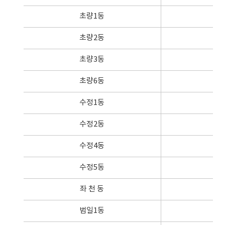
초량1동
7
초량2동
1,
초량3동
3,
초량6동
4
수정1동
3
수정2동
8
수정4동
1
수정5동
2
좌 천 동
5
범일1동
5