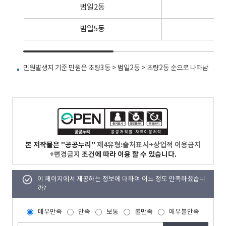
범일2동
2,
범일5동
3
민원발생지 기준 민원은 초량3동 > 범일2동 > 초량2동 순으로 나타남
본 저작물은 "공공누리"
제4유형:출처표시+상업적 이용금지
+변경금지
조건에 따라 이용 할 수 있습니다.
이 페이지에서 제공하는 정보에 대하여 어느 정도 만족하셨습니
까?
매우만족
만족
보통
불만족
매우불만족