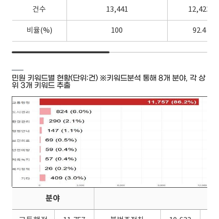
건수
13,441
12,423
비율(%)
100
92.4
민원 키워드별 현황(단위:건) ※키워드분석 통해 8개 분야, 각 상
위 3개 키워드 추출
분야
세