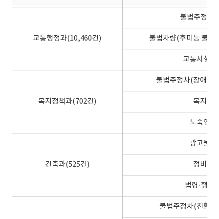
불법주정차(
교통행정과(10,460건)
불법차량(후미등 불량·
교통시설물
불법주정차(장애인
복지정책과(702건)
복지정
노숙인관
광고물관
건축과(525건)
정비사
법령·행정
불법주정차(친환경