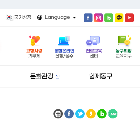
Language
국가상징
문화관광
함께동구