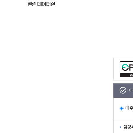
열린 데이터실
이
매
담당