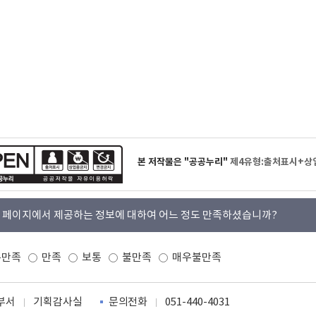
본 저작물은 "공공누리"
제4유형:출처표시+상
 페이지에서 제공하는 정보에 대하여 어느 정도 만족하셨습니까?
우만족
만족
보통
불만족
매우불만족
부서
기획감사실
문의전화
051-440-4031