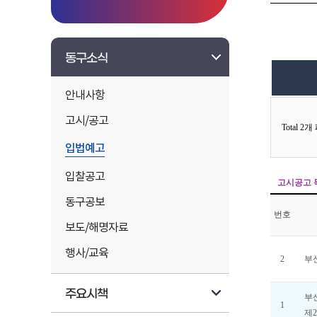
동구소식
안내사항
고시/공고
입법예고
입찰공고
동구공보
보도/해명자료
행사/교육
주요시책