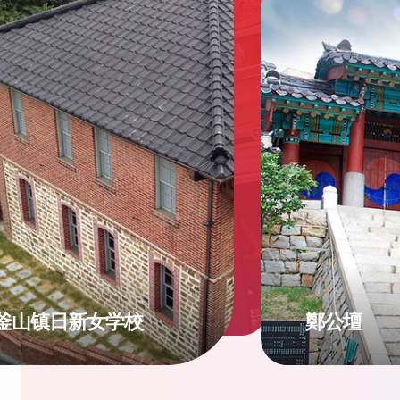
釜山镇日新女学校
鄭公壇