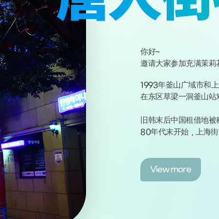
你好~
邀请大家参加充满茉莉
1993年釜山广域市和
在东区草梁一洞釜山站对
旧韩末后中国租借地被称
80年代末开始，上海街
View more