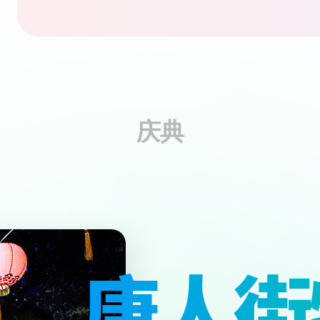
庆典
唐人街