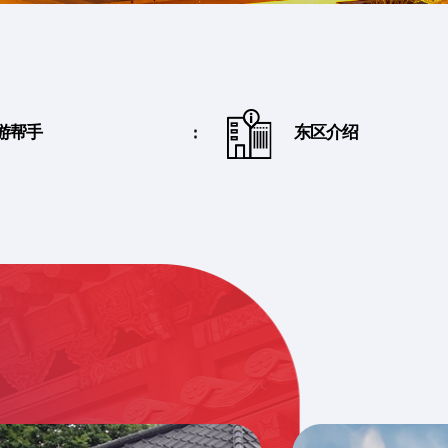
游帮手
东区介绍