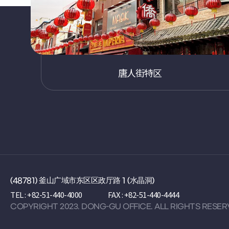
唐人街特区
Facebook
Instargram
Blog
KakaoStory
YouTobe
(48781) 釜山广域市东区区政厅路 1 (水晶洞)
TEL : +82-51-440-4000
FAX : +82-51-440-4444
COPYRIGHT 2023. DONG-GU OFFICE. ALL RIGHTS RESER