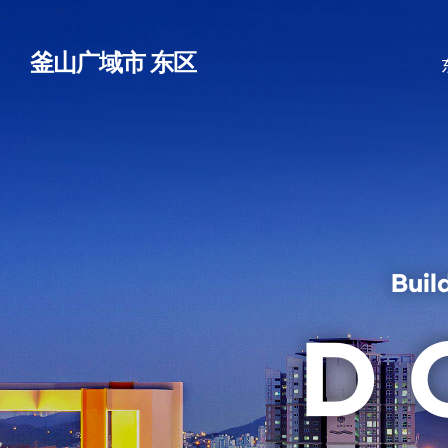
釜山广域市 东区
Buil
D