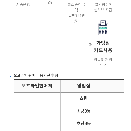
명)
시중은행
최소충전금
·일반형▷인
액
센티브 지급
·일반형 1만
원↑
가맹점
카드사용
업종제한 업
소 외
오프라인 판매 금융기관 현황
오프라인판매처
영업점
초량
초량3동
초량4동