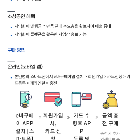
소상공인 혜택
지역화폐 발행금액 만큼 관내 수요층을 확보하여 매출 증대
지역화폐 플랫폼을 활용한 사업장 홍보 가능
구매방법
온라인(모바일 앱)
본인명의 스마트폰에서 e바구페이앱 설치 > 회원가입 > 카드신청 > 카
드등록 > 계좌연결 > 충전
e바구페
회원가입
카드 수
금액 충
이 APP
시,
령후 AP
전 구매
설치 [스
카드 신
P
충전시 추가
마트폰]
청
등록 및
인센티브 즉