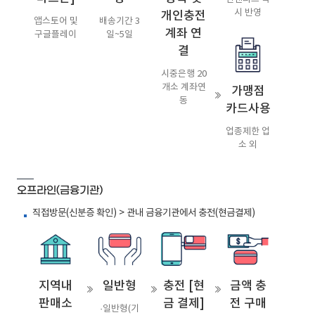
시 반영
개인충전
앱스토어 및
배송기간 3
계좌 연
구글플레이
일~5일
결
시중은행 20
개소 계좌연
가맹점
동
카드사용
업종제한 업
소 외
오프라인(금융기관)
직접방문(신분증 확인) > 관내 금융기관에서 충전(현금결제)
지역내
일반형
충전 [현
금액 충
판매소
금 결제]
전 구매
·일반형(기