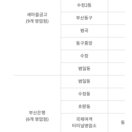
수정2동
새마을금고
부산동구
(9개 영업점)
범곡
동구중앙
수정
범일동
범일동
수정동
초량동
부산은행
(6개 영업점)
국제여객
동구 
터미널영업소