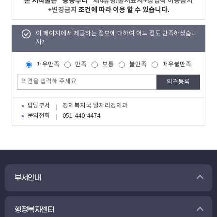
본 저작물은 "공공누리"
제4유형:출처표시+상업적 이용금지
+변경금지
조건에 따라 이용 할 수 있습니다.
이 페이지에서 제공하는 정보에 대하여 어느 정도 만족하셨습니
까?
매우만족
만족
보통
불만족
매우불만족
담당부서
경제복지국 일자리경제과
문의전화
051-440-4474
부서안내
행정복지센터