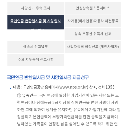
사망신고 후속 조치
안심상속원스톱서비스
국민연금 반환일시금 및 사망일시
자가용(비사업용)자동차 이전등록
금 지급청구
상속 부동산 취득세 신고
상속세 신고납부
사업자등록 정정신고 (개인사업자)
주요 지위승계 신고사항
국민연금 반환일시금 및 사망일시금 지급청구
내용
: 국민연금공단 홈페이지(
www.nps.or.kr
) 참조, 전화 1355
① 유족연금
: 국민연금에 일정한 가입기간이 있는 사람 또는 노
령연금이나 장애등급 2급 이상의 장애연금을 받던 사람이 사망
하면 그에 의하여 생계를 유지하던 유족에게 가입기간에 따라 일
정률의 기본연금액에 부양가족연금액을 합한 금액을 지급하여
남아있는 가족들이 안정된 삶을 살아갈 수 있도록 하기 위한 연