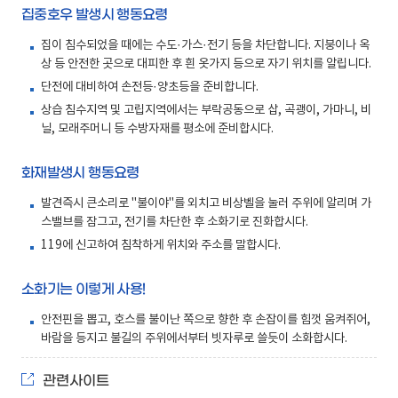
집중호우 발생시 행동요령
집이 침수되었을 때에는 수도·가스·전기 등을 차단합니다. 지붕이나 옥
상 등 안전한 곳으로 대피한 후 흰 옷가지 등으로 자기 위치를 알립니다.
단전에 대비하여 손전등·양초등을 준비합니다.
상습 침수지역 및 고립지역에서는 부락공동으로 삽, 곡괭이, 가마니, 비
닐, 모래주머니 등 수방자재를 평소에 준비합시다.
화재발생시 행동요령
발견즉시 큰소리로 "불이야"를 외치고 비상벨을 눌러 주위에 알리며 가
스밸브를 잠그고, 전기를 차단한 후 소화기로 진화합시다.
119에 신고하여 침착하게 위치와 주소를 말합시다.
소화기는 이렇게 사용!
안전핀을 뽑고, 호스를 불이난 쪽으로 향한 후 손잡이를 힘껏 움켜쥐어,
바람을 등지고 불길의 주위에서부터 빗자루로 쓸듯이 소화합시다.
관련사이트