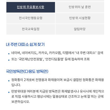
민방위 주요홍보사항
민방위의 날 훈련
전시국민행동요령
민방위 시설현황
전국교육일정
알림마당
내 주변 대피소 쉽게 찾기
네이버, 네이버지도, 카카오, 카카오맵, 티맵에서 “내 주변 대피소” 검색
또는 ‘국민재난안전포털’, ‘안전디딤돌앱’ 등에 접속하여 조회
국민방독면(다용도 방독면)
정화통이 2개로써 전쟁용과 화재용이며 보급시 결합된 정화통은 화재용
입니다.
민방위대원 여러분께 지급된 방독면은 화재발생시나 유사시에 개인적으
로 직접 사용하시고 평상시에는 밀봉상태로 건조하고 눈에 잘 띄는 곳에
보관하십시오.