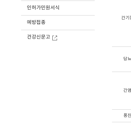
인허가민원서식
간기
예방접종
건강신문고
당
간
풍