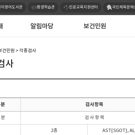
본문 바로가기
린이영어도서관
평생학습관
진로교육지원센터
국민체육문예
내
알림마당
보건민원
보건민원 > 각종검사
검사
구분
검사항목
 분
검 사 항 목
2종
AST[SGOT], A