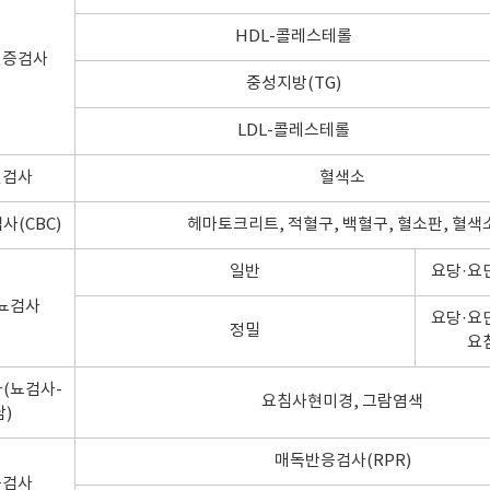
HDL-콜레스테롤
혈증검사
중성지방(TG)
LDL-콜레스테롤
혈검사
혈색소
사(CBC)
헤마토크리트, 적혈구, 백혈구, 혈소판, 혈색
일반
요당·요
뇨검사
요당·요
정밀
요
(뇨검사-
요침사현미경, 그람염색
남)
매독반응검사(RPR)
독검사