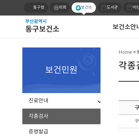
동구청
의회
보건소
도서관
어
보건소안
Home
> 
각종
보건민원
진료안내
각종검사
구
증명발급