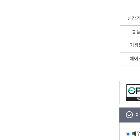
신장
통
기생
에이
이
매