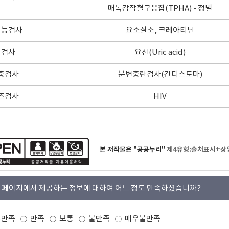
매독감작혈구응집(TPHA) - 정밀
기능검사
요소질소, 크레아티닌
풍검사
요산(Uric acid)
충검사
분변충란검사(간디스토마)
즈검사
HIV
본 저작물은 "공공누리"
제4유형:출처표시+상
 페이지에서 제공하는 정보에 대하여 어느 정도 만족하셨습니까?
우만족
만족
보통
불만족
매우불만족