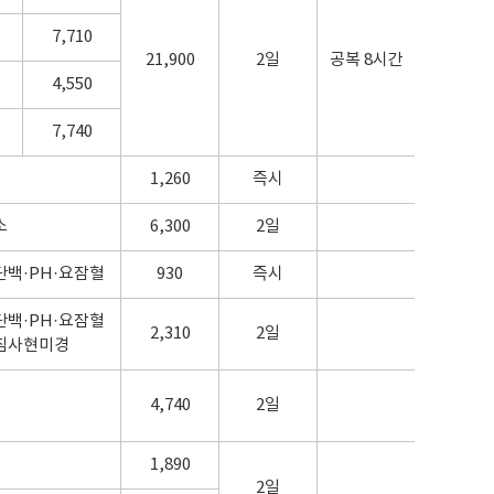
7,710
21,900
2일
공복 8시간
4,550
7,740
1,260
즉시
소
6,300
2일
단백·PH·요잠혈
930
즉시
단백·PH·요잠혈
2,310
2일
침사현미경
4,740
2일
1,890
2일