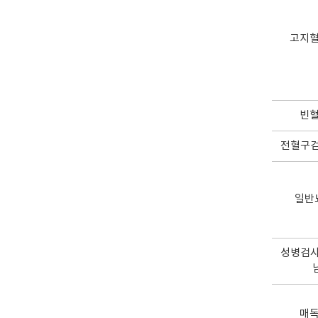
고지
빈
전혈구검
일반
성병검사
매