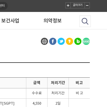
글자크기
센터
보건사업
의약정보
금액
처리기간
비고
수수료
처리기간
비 고
LT[SGPT]
4,550
2일