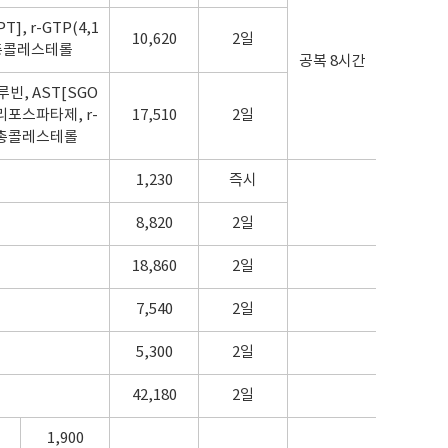
T], r-GTP(4,1
10,620
2일
 총콜레스테롤
공복 8시간
빈, AST[SGO
칼리포스파타제, r-
17,510
2일
 총콜레스테롤
1,230
즉시
8,820
2일
18,860
2일
7,540
2일
5,300
2일
42,180
2일
1,900