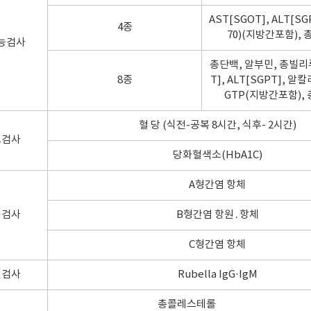
AST[SGOT], ALT[SGP
4종
70)(지방간포함),
능검사
총단백, 알부민, 총빌리루
8종
T], ALT[SGPT], 알
GTP(지방간포함),
혈 당 (식전-공복 8시간, 식후- 2시간)
뇨검사
당화혈색소(HbA1C)
A형간염 항체
염검사
B형간염 항원․항체
C형간염 항체
진검사
Rubella IgG·IgM
총콜레스테롤