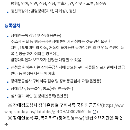
평형), 언어, 안면, 신장, 심장, 호흡기, 간, 장루
‧요루
, 뇌전증
정신적장애 : 발달장애(지적, 자폐성), 정신
등록절차
장애인등록 상담 및 신청(읍면동)
주소지 관할 동 행정복지센터에 본인이 신청하는 것을 원칙으로 함.
다만, 19세 미만의 아동, 거동이 불가능한 독거장애인의 경우 등 본인이 등
록 신청을 하기 어려운 경우에는
법정대리인과 보호자가 신청을 대행할 수 있음.
신청을 원하는 자는 장애등급심사에 필요한 구비서류를 의료기관에서 발급
받아 동 행정복지센터에 제출
장애등급심사 구비서류 접수 및 장애등급심사 요청(읍면동)
장애심사, 등급결정, 통보(국민연금공단)
심사결과 확인 및 장애인등록(읍면동)
※ 장애정도심사 장애유형별 구비서류 국민연금공단(
https://ww
)
w.nps.or.kr/das/databbs/getOHAO0026M0.do
※ 장애인등록 후, 복지카드(장애인등록증) 발급소요기간은 약 2
주