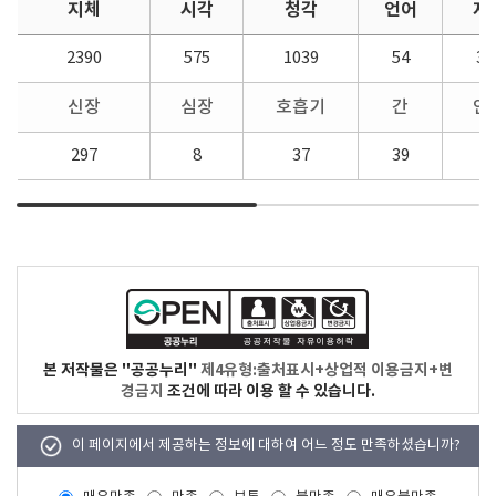
지체
시각
청각
언어
지
2390
575
1039
54
38
신장
심장
호흡기
간
안
297
8
37
39
8
본 저작물은 "공공누리"
제4유형:출처표시+상업적 이용금지+변
경금지
조건에 따라 이용 할 수 있습니다.
이 페이지에서 제공하는 정보에 대하여 어느 정도 만족하셨습니까?