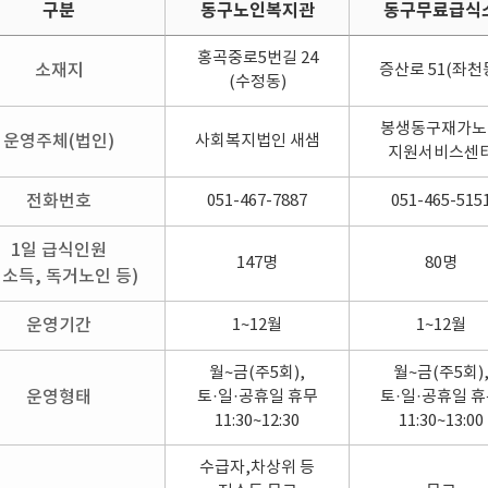
구분
동구노인복지관
동구무료급식
홍곡중로5번길 24
소재지
증산로 51(좌천
(수정동)
봉생동구재가노
운영주체(법인)
사회복지법인 새샘
지원서비스센
전화번호
051-467-7887
051-465-515
1일 급식인원
147명
80명
저소득, 독거노인 등)
운영기간
1~12월
1~12월
월~금(주5회),
월~금(주5회)
운영형태
토·일·공휴일 휴무
토·일·공휴일 
11:30~12:30
11:30~13:00
수급자,차상위 등