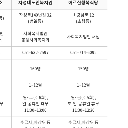
소
자성대노인복지관
어르신행복식당
자성로140번길 32
초량남로 12
동)
(범일동)
(초량동)
인
사회복지법인
사회복지법인 새샘
터
봉생사회복지회
1
051-632-7597
051-714-6092
160명
150명
1~12월
1~12월
,
월~토(주6회),
월~금(주5회),
휴무
일·공휴일 휴무
토·일·공휴일 휴무
11:30~13:00
11:30~12:30
수급자,차상위 등
수급자,차상위 등