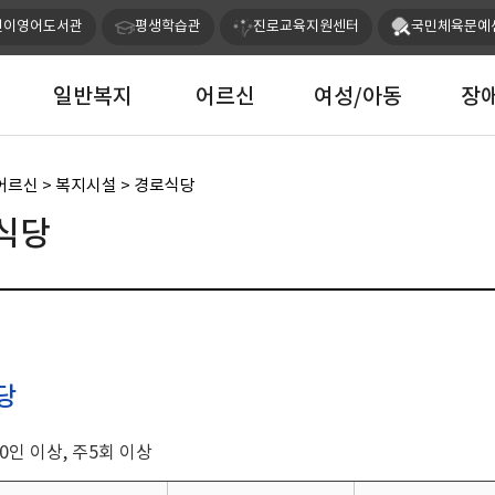
본문 바로가기
린이영어도서관
평생학습관
진로교육지원센터
국민체육문예
일반복지
어르신
여성/아동
장
어르신 > 복지시설 > 경로식당
식당
당
0인 이상, 주5회 이상