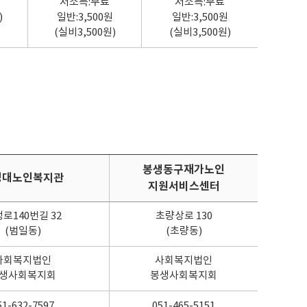
저소득:무료
저소득:무료
)
일반:3,500원
일반:3,500원
(실비3,500원)
(실비3,500원)
봉생동구재가노인
성대노인복지관
지원서비스센터
로140번길 32
초량상로 130
(범일동)
(초량동)
사회복지법인
사회복지법인
생사회복지회
봉생사회복지회
51-632-7597
051-465-5151