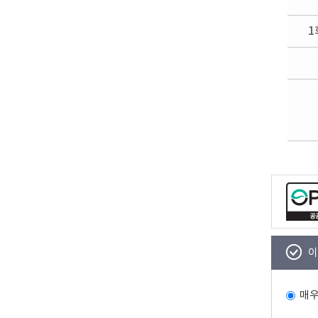
1
이
매