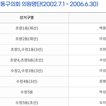
 동구의회 의원명단(2002.7.1 ~ 2006.6.30)
선거구명
초량1동(재선)
백용
초량2동(재선)
이성
초량3,수정1동(3선)
조현
초량4,초량6동(초선)
서상
수정2,수정3동(3선)
이상
수정4동(3선)
윤봉
수정5동
박상
수정5동(초선)
도이