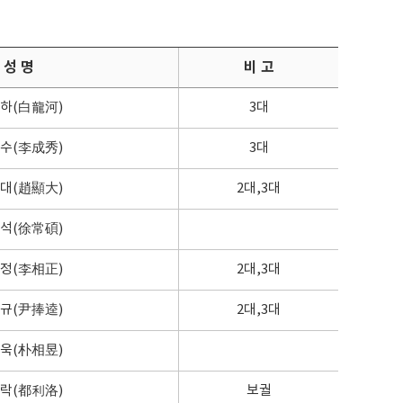
성 명
비 고
하(白龍河)
3대
수(李成秀)
3대
대(趙顯大)
2대,3대
석(徐常碩)
정(李相正)
2대,3대
규(尹捧逵)
2대,3대
욱(朴相昱)
락(都利洛)
보궐