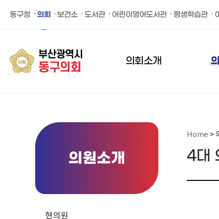
동구의회 페이스북 바로가기
동구의회 유튜브 바로가
동구청
의회
보건소
도서관
어린이영어도서관
평생학습관
의회소개
Home
> 
4대
의원소개
현의원