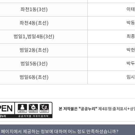
좌천1동(3선)
이태
좌천4동(초선)
박동
범일1,범일4동(3선)
최종
범일2동(초선)
박헌
범일5동(3선)
박두
범일6동(초선)
임시
본 저작물은 "공공누리"
제4유형:출처표시+상
 페이지에서 제공하는 정보에 대하여 어느 정도 만족하셨습니까?