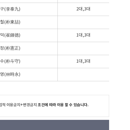
구(李泰九)
2대,3대
철(朴東喆)
덕(崔鍾德)
1대,3대
정(朴憲正)
수(朴斗守)
1대,3대
영(林時永)
업적 이용금지+변경금지
조건에 따라 이용 할 수 있습니다.