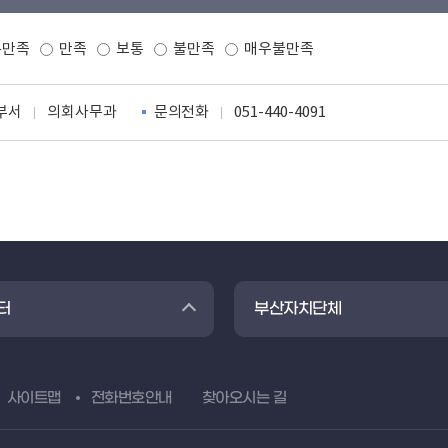
우만족
만족
보통
불만족
매우불만족
부서
의회사무과
문의전화
051-440-4091
터
부산자치단체
사이트맵
전화번호안내
찾아오시는 길