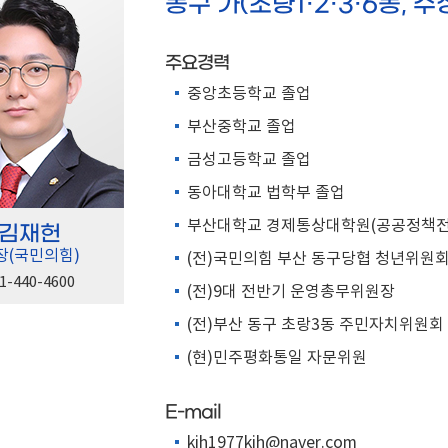
동구 가(초량1·2·3·6동, 수정
주요경력
중앙초등학교 졸업
부산중학교 졸업
금성고등학교 졸업
동아대학교 법학부 졸업
부산대학교 경제통상대학원(공공정책전
김재헌
장(국민의힘)
(전)국민의힘 부산 동구당협 청년위원
1-440-4600
(전)9대 전반기 운영총무위원장
(전)부산 동구 초랑3동 주민자치위원회
(현)민주평화통일 자문위원
E-mail
kjh1977kjh@naver.com