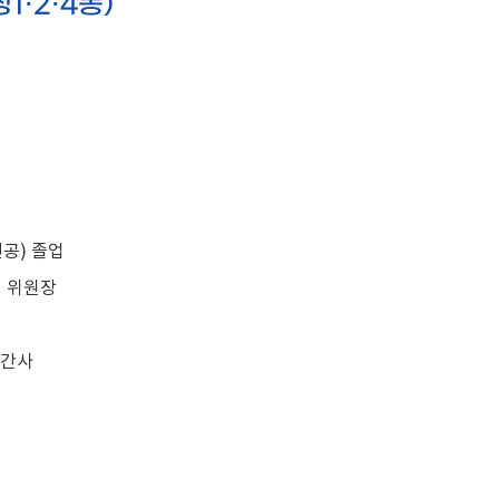
1·2·4동)
공) 졸업
회 위원장
 간사