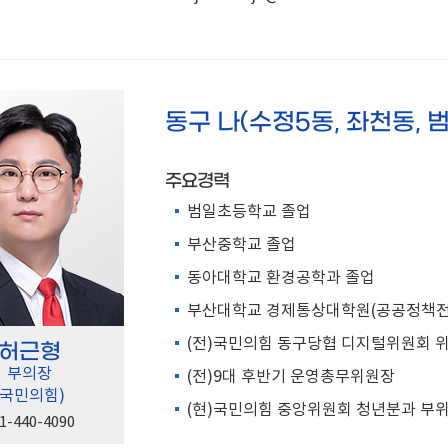
동구 나(수정5동, 좌천동, 범
주요경력
범일초등학교 졸업
부산중학교 졸업
동아대학교 환경공학과 졸업
부산대학교 경제통상대학원(공공정책전
(전)국민의힘 동구당협 디지털위원회 
허근형
부의장
(전)9대 후반기 운영총무위원장
(국민의힘)
(현)국민의힘 중앙위원회 청년분과 부
1-440-4090