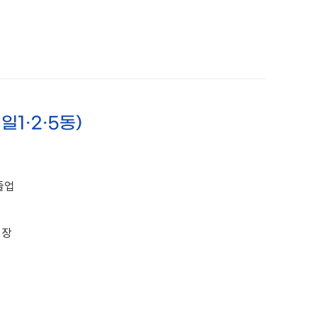
일1·2·5동)
졸업
원장