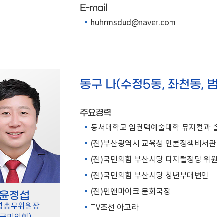
E-mail
huhrmsdud@naver.com
동구 나(수정5동, 좌천동, 범
주요경력
동서대학교 임권택예술대학 뮤지컬과 
(전)부산광역시 교육청 언론정책비서관
(전)국민의힘 부산시당 디지털정당 위
(전)국민의힘 부산시당 청년부대변인
(전)펜앤마이크 문화국장
윤정섭
영총무위원장
TV조선 아고라