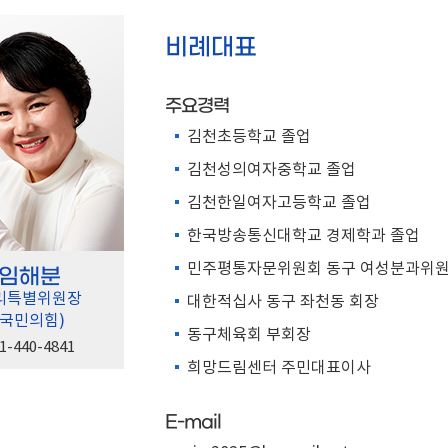
비례대표
주요경력
김천초등학교 졸업
김천성의여자중학교 졸업
김천한일여자고등학교 졸업
한국방송통신대학교 경제학과 졸업
민주평통자문위원회 동구 여성분과위
임해분
리특별위원장
대한적십사 동구 좌천동 회장
(국민의힘)
동구체육회 부회장
1-440-4841
희망드림센터 주민대표이사
E-mail