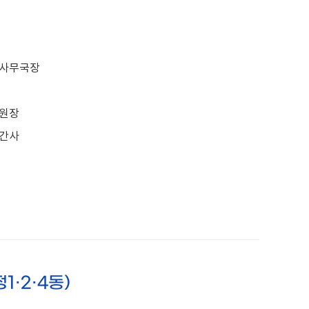
 사무국장
위원장
 간사
1·2·4동)