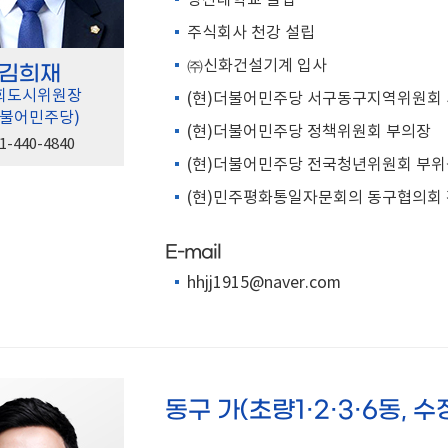
영산대학교 졸업
주식회사 천강 설립
㈜신화건설기계 입사
김희재
회도시위원장
(현)더불어민주당 서구동구지역위원회
더불어민주당)
(현)더불어민주당 정책위원회 부의장
1-440-4840
(현)더불어민주당 전국청년위원회 부
(현)민주평화통일자문회의 동구협의회
E-mail
hhjj1915@naver.com
동구 가(초량1·2·3·6동, 수정