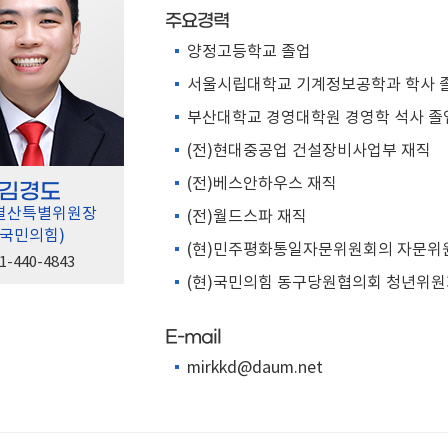
주요경력
양정고등학교 졸업
서울시립대학교 기계정보공학과 학사 
부산대학교 경영대학원 경영학 석사 졸
(전)현대중공업 건설장비사업부 재직
(전)베스안하우스 재직
김경도
결산특별위원장
(전)월드스파 재직
(국민의힘)
(현)민주평화통일자문위원회의 자문위
1-440-4843
(현)국민의힘 동구당원협의회 청년위
E-mail
mirkkd@daum.net