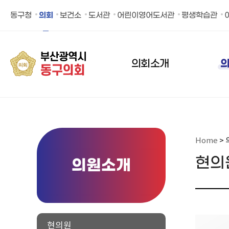
동구의회 페이스북 바로가기
동구의회 유튜브 바로가
동구청
의회
보건소
도서관
어린이영어도서관
평생학습관
의회소개
Home
> 
현의
의원소개
현의원