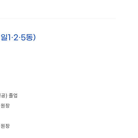
일1·2·5동)
공) 졸업
위원장
위원장