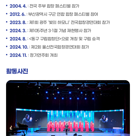
2004. 4.
: 전국 주부 합창 페스티벌 참가
2012. 6.
: 부산광역시 구군 연합 합창 페스티벌 참여
2023. 8.
: 제1회 광주 '빛의 하모니' 전국합창경연대회 참가
2024. 3.
: 제105주년 3·1절 기념 재현행사 참가
2024. 8.
: <동구 구립합창단>으로 개칭 및 구립 승격
2024. 10.
: 제2회 울산전국합창경연대회 참가
2024. 11.
: 정기연주회 개최
활동사진