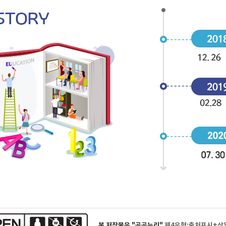
본 저작물은 "공공누리"
제4유형:출처표시+상