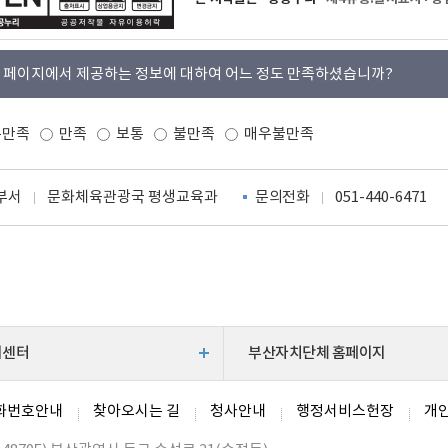
 페이지에서 제공하는 정보에 대하여 어느 정도 만족하셨습니까?
우만족
만족
보통
불만족
매우불만족
부서
문화체육관광국 평생교육과
문의전화
051-440-6471
지센터
부산자치단체 홈페이지
화번호안내
찾아오시는 길
청사안내
행정서비스헌장
개