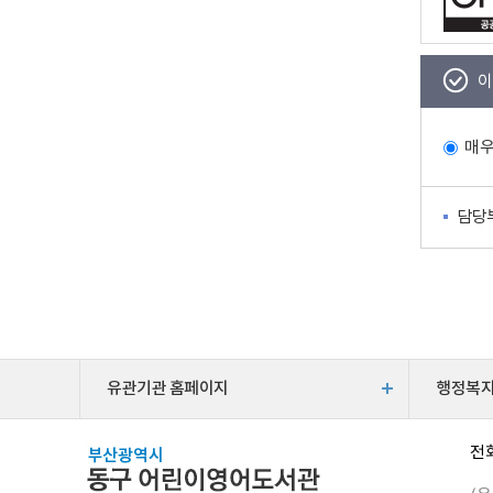
이
매
담당
유관기관 홈페이지
행정복
전