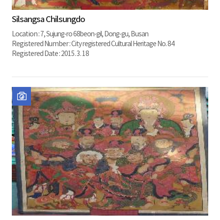
메뉴 열기
Silsangsa Chilsungdo
Location :
7, Sujung-ro 68beon-gil, Dong-gu, Busan
Registered Number :
City registered Cultural Heritage No. 84
Registered Date :
2015. 3. 18