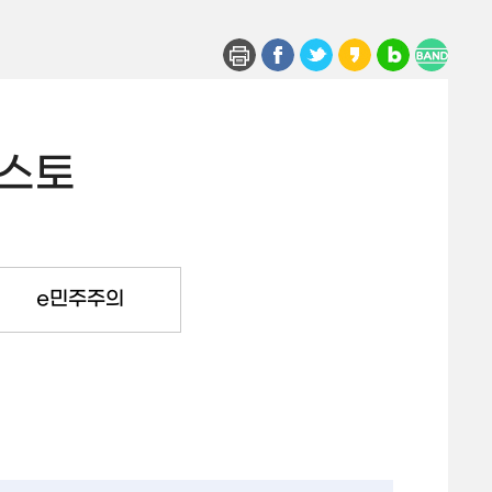
스토
e민주주의