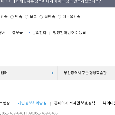
 페이지에서 제공하는 정보에 대하여 어느 정도 만족하셨습니까?
우만족
만족
보통
불만족
매우불만족
부서
총무국
문의전화
행정전화번호 미등록
지센터
부산광역시 구군 평생학습관
스헌장
개인정보처리방침
홈페이지 저작권 보호정책
뷰어다
51-469-6481 FAX.051-469-6488