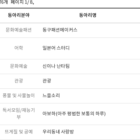
76
개
페이지
1
/
8
,
동아리분야
동아리명
문화예술패션
동구패션메이커스
어학
일본어 스터디
문화예술
신이나 난타팀
관광
관광
풍물 및 사물놀이
느을소리
독서모임/재능기
아보하(아주 평범한 보통의 하루)
부
뜨게질 및 공예
우리동네 사랑방