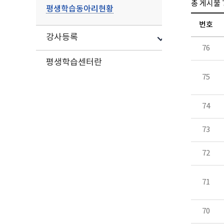
총 게시물
평생학습동아리현황
번호
강사등록
76
평생학습센터란
75
74
73
72
71
70