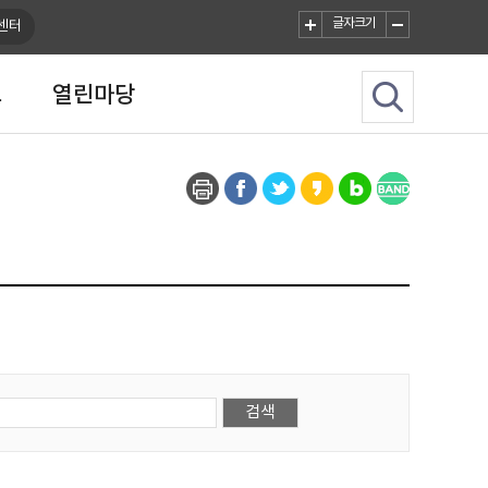
글자크기
센터
크
열린마당