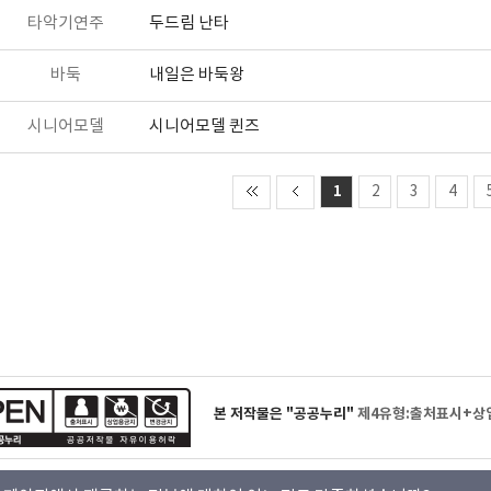
타악기연주
두드림 난타
바둑
내일은 바둑왕
시니어모델
시니어모델 퀸즈
1
2
3
4
본 저작물은 "공공누리"
제4유형:출처표시+상