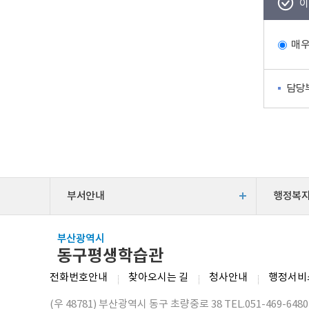
이
매
담당
부서안내
행정복
전화번호안내
찾아오시는 길
청사안내
행정서비
(우 48781) 부산광역시 동구 초량중로 38 TEL.051-469-6480, 0