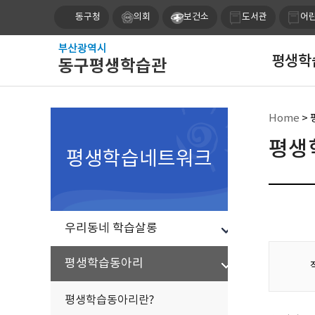
동구청
의회
보건소
도서관
어
평생학
Home
>
평생
평생학습네트워크
우리동네 학습살롱
평생학습동아리
평생학습동아리란?