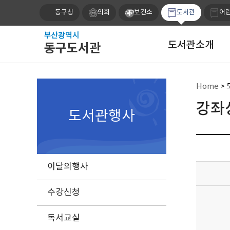
동구청
의회
보건소
도서관
어
도서관소개
Home
>
강좌
도서관행사
이달의행사
수강신청
독서교실