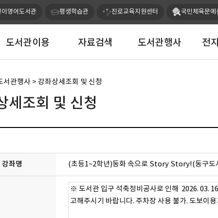
본문 바로가기
메인메뉴 바로가기
린이영어도서관
평생학습관
진로교육지원센터
국민체육문예
도서관이용
자료검색
도서관행사
전
 도서관행사 > 강좌상세조회 및 신청
상세조회 및 신청
강좌명
(초등1~2학년)동화 속으로 Story Story!(