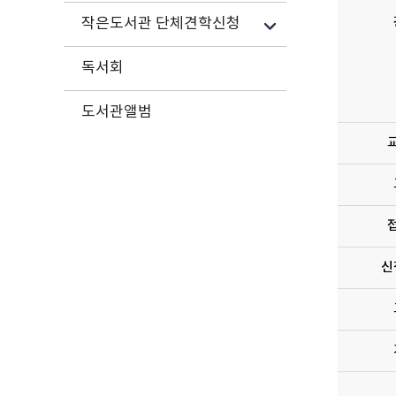
작은도서관 단체견학신청
독서회
도서관앨범
신