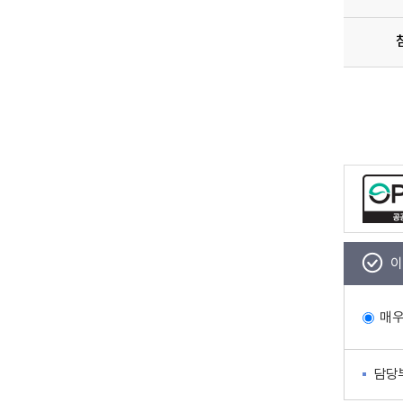
이
매
담당