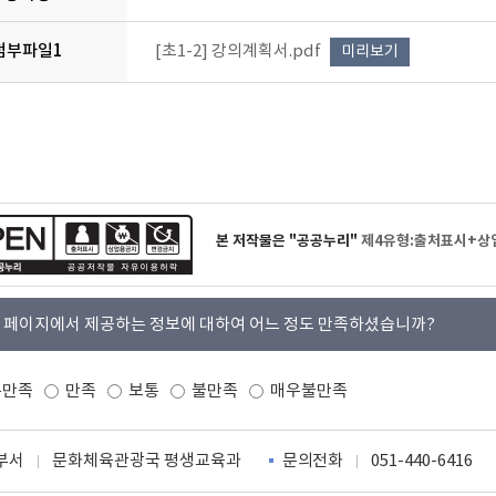
첨부파일1
[초1-2] 강의계획서.pdf
미리보기
본 저작물은 "공공누리"
제4유형:출처표시+상
 페이지에서 제공하는 정보에 대하여 어느 정도 만족하셨습니까?
우만족
만족
보통
불만족
매우불만족
부서
문화체육관광국 평생교육과
문의전화
051-440-6416