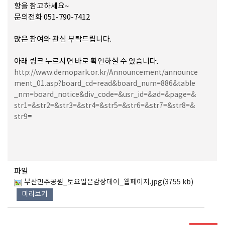
항을 참고하세요~
문의전화 051-790-7412
많은 참여와 관심 부탁드립니다.
아래 링크 누르시면 바로 확인하실 수 있습니다.
http://www.demopark.or.kr/Announcement/announce
ment_01.asp?board_cd=read&board_num=886&table
_nm=board_notice&div_code=&usr_id=&ad=&page=&
str1=&str2=&str3=&str4=&str5=&str6=&str7=&str8=&
=
str9
파일
부산민주공원_토요일은감상데이_웹페이지.jpg(3755 kb)
미리보기