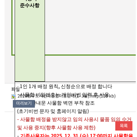
준수사항
· 1
인
1
개 배정 원칙
,
신청순으로 배정 합니다
파일
·
사물함 비밀번호는 개인비번 입력 후 사용
2026동구도서관사물함이용안내(1~3월).hwp(118 kb)
-
사용 안내문 사물함 벽면 부착 참조
미리보기
(
초기비번 문자 및 홈페이지 알림
)
-
사물함 배정을 받지않고 임의 사용시 물품 임의 수거
(
)
및 사용 중지
향후 사물함 사용 제한
2025. 12. 31.(
) 17:00
-
기존사용자는
수
까지 사물함을