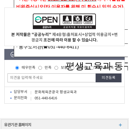
(
)
비워주십시오
타 이용자를 위해 미 회수시 임의 수거
※
미 회수시
1
회 사용불가
(3
개월
)
문 의
본 저작물은 "공공누리"
제4유형:출처표시+상업적 이용금지+변
경금지
조건에 따라 이용 할 수 있습니다.
·
동구도서관
(
☎
051-440-6411)
이 페이지에서 제공하는 정보에 대하여 어느 정도 만족하셨습니까?
평생교육과 동
매우만족
만족
보통
불만족
매우불만족
담당부서
문화체육관광국 평생교육과
문의전화
051-440-6416
유관기관 홈페이지