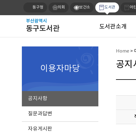
동구청
의회
보건소
도서관
어
도서관소개
Home
>
공지
이용자마당
공지사항
질문과답변
자유게시판