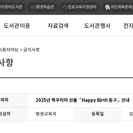
본문 바로가기
메인메뉴 바로가기
린이영어도서관
평생학습관
진로교육지원센터
국민체육문예
도서관이용
자료검색
도서관행사
전
 이용자마당 > 공지사항
사항
제목
2025년 책꾸러미 선물「Happy Birth 동구」안내
작성자
평생교육과
등록일
2