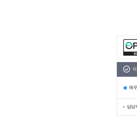
이
매
담당