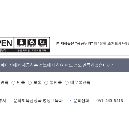
본 저작물은 "공공누리"
제4유형:출처표시+상
 페이지에서 제공하는 정보에 대하여 어느 정도 만족하셨습니까?
우만족
만족
보통
불만족
매우불만족
부서
문화체육관광국 평생교육과
문의전화
051-440-6416