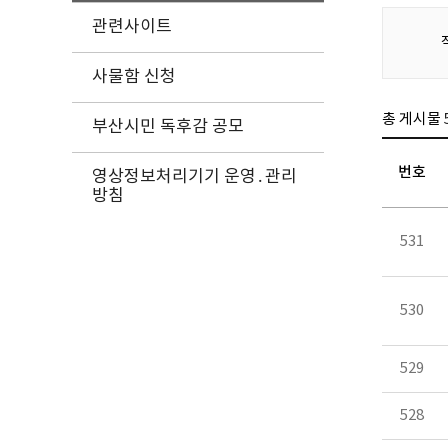
관련사이트
사물함 신청
총 게시물
부산시민 독후감 공모
번호
영상정보처리기기 운영․관리
방침
531
530
529
528