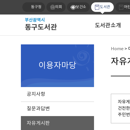
동구청
의회
보건소
도서관
어
도서관소개
Home
>
자유
이용자마당
공지사항
자유게
질문과답변
건전한
주민번
자유게시판