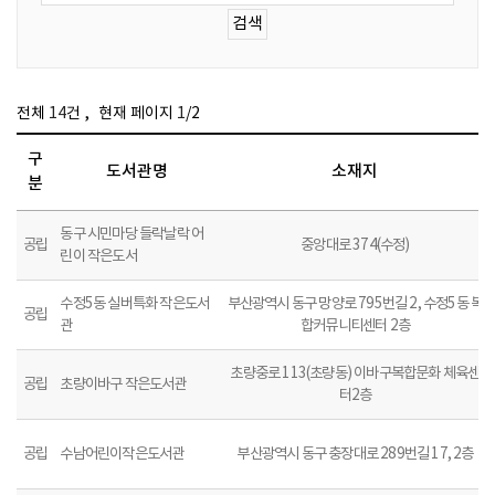
,
전체
14
건
현재 페이지
1
/2
구
도서관명
소재지
분
동구 시민마당 들락날락 어
공립
중앙대로 374(수정)
린이 작은도서
수정5동 실버특화 작은도서
부산광역시 동구 망양로 795번길 2, 수정5동 복
공립
관
합커뮤니티센터 2층
초량중로 113(초량동) 이바구복합문화 체육센
공립
초량이바구 작은도서관
터2층
공립
수남어린이작은도서관
부산광역시 동구 충장대로 289번길 17, 2층