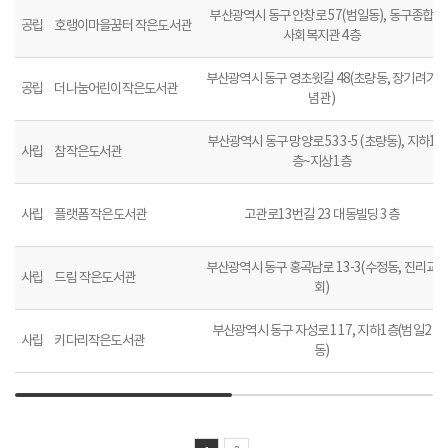
부산광역시 동구 안창로 57(범일동), 동구종합
공립
호랭이마을꿈터 작은도서관
사회복지관 4층
부산광역시 동구 영초윗길 48(초량동, 장기려기
공립
더나눔어린이작은도서관
념관)
부산광역시 동구 망양로 533-5 (초량동), 지하1
사립
참작은도서관
층~지상1층
사립
플랫폼 작은도서관
고관로13번길 23 대동빌딩 3층
부산광역시 동구 홍곡남로 13-3(수정동, 진리교
사립
드림 작은도서관
회)
부산광역시 동구 자성로 117, 지하1층(범일2
사립
키다리작은도서관
동)