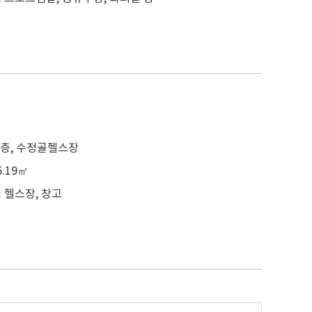
 4층, 수정골헬스장
5.19㎡
: 헬스장, 창고