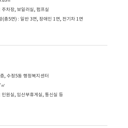
0.89㎡
: 주차장, 보일러실, 펌프실
총5면) : 일반 3면, 장애인 1면, 전기차 1면
 1층, 수정5동 행정복지센터
47㎡
: 민원실, 임산부휴게실, 통신실 등