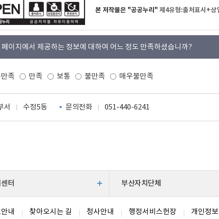
본 저작물은 "공공누리"
제4유형:출처표시+상
 페이지에서 제공하는 정보에 대하여 어느 정도 만족하셨습니까?
우만족
만족
보통
불만족
매우불만족
부서
수정5동
문의전화
051-440-6241
지센터
부산자치단체
호안내
찾아오시는 길
청사안내
행정서비스헌장
개인정보