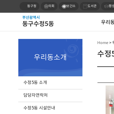
동구청
의회
보건소
도서관
평
우리
Home
> 
수정
우리동소개
수정5동 소개
담당자연락처
수정5동 시설안내