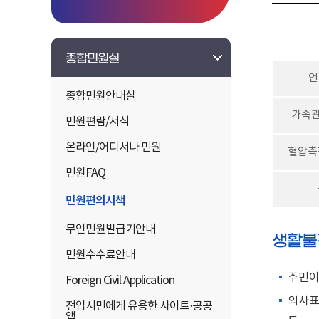
종합민원실
언
종합민원안내실
가족관
민원편람/서식
온라인/어디서나 민원
혈압측
민원FAQ
민원편의시책
무인민원발급기안내
생활불
민원수수료안내
주민이
Foreign Civil Application
의사표
전입시민에게 유용한 사이트·공공
앱