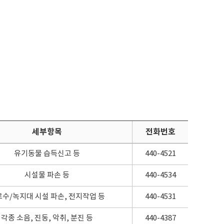
세부항목
전화번호
유기동물 습득신고 등
440-4521
시설물 파손 등
440-4534
수/녹지대 시설 파손, 전지작업 등
440-4531
각종 소음, 진동, 악취, 분진 등
440-4387