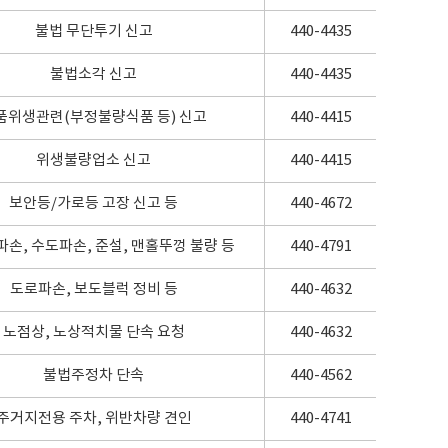
불법 무단투기 신고
440-4435
불법소각 신고
440-4435
품위생관련(부정불량식품 등) 신고
440-4415
위생불량업소 신고
440-4415
보안등/가로등 고장 신고 등
440-4672
손, 수도파손, 준설, 맨홀뚜껑 불량 등
440-4791
도로파손, 보도블럭 정비 등
440-4632
노점상, 노상적치물 단속 요청
440-4632
불법주정차 단속
440-4562
주거지전용 주차, 위반차량 견인
440-4741