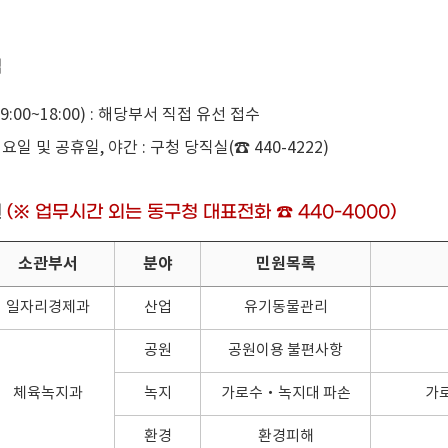
법
9:00~18:00) : 해당부서 직접 유선 접수
일 및 공휴일, 야간 : 구청 당직실(☎ 440-4222)
원
(※ 업무시간 외는 동구청 대표전화 ☎ 440-4000)
소관부서
분야
민원목록
일자리경제과
산업
유기동물관리
공원
공원이용 불편사항
체육녹지과
녹지
가로수‧녹지대 파손
가로
환경
환경피해