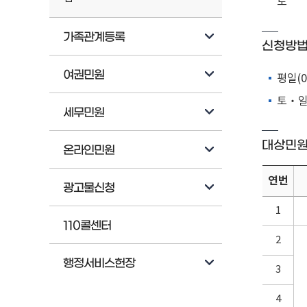
도
가족관계등록
신청방
여권민원
평일(0
토‧일요
세무민원
대상민
온라인민원
연번
광고물신청
1
110콜센터
2
행정서비스헌장
3
4