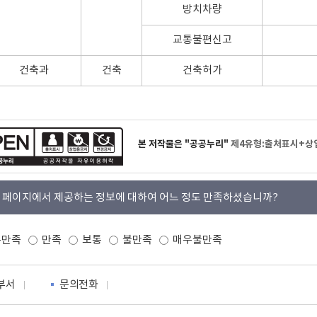
방치차량
교통불편신고
건축과
건축
건축허가
본 저작물은 "공공누리"
제4유형:출처표시+상
 페이지에서 제공하는 정보에 대하여 어느 정도 만족하셨습니까?
우만족
만족
보통
불만족
매우불만족
부서
문의전화