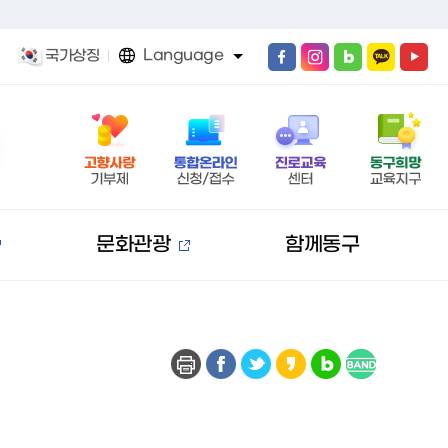
Language
국가상징
문화관광
함께동구