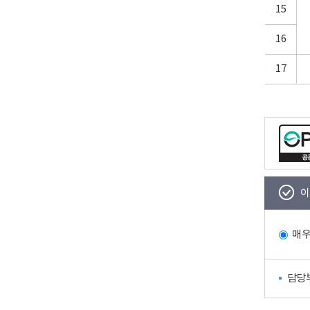
15
16
17
이
매
담당