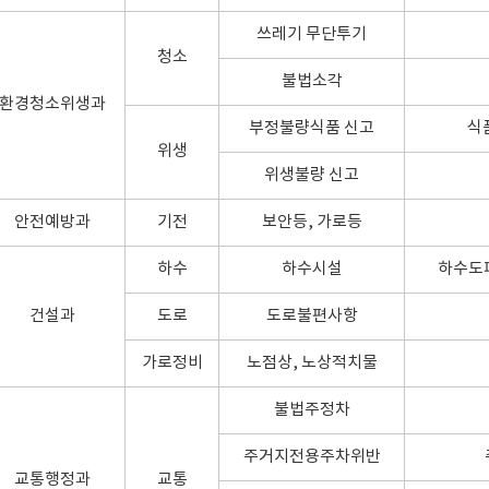
쓰레기 무단투기
청소
불법소각
환경청소위생과
부정불량식품 신고
식
위생
위생불량 신고
안전예방과
기전
보안등, 가로등
하수
하수시설
하수도파
건설과
도로
도로불편사항
가로정비
노점상, 노상적치물
불법주정차
주거지전용주차위반
교통행정과
교통