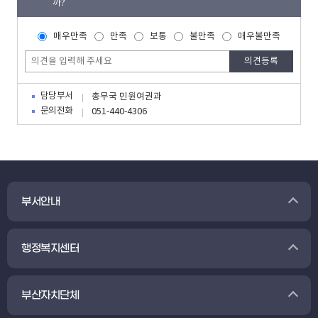
까?
매우만족
만족
보통
불만족
매우불만족
담당부서
총무국 민원여권과
문의전화
051-440-4306
부서안내
행정복지센터
부산자치단체