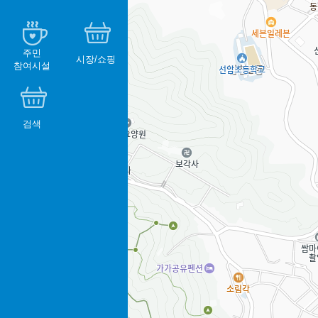
주민
시장/쇼핑
참여시설
검색