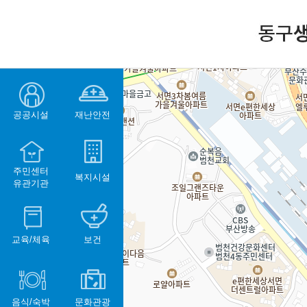
공공시설
재난안전
주민센터
복지시설
유관기관
교육/체육
보건
음식/숙박
문화관광