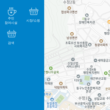
주민
시장/쇼핑
참여시설
검색