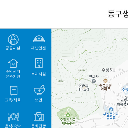
공공시설
재난안전
주민센터
복지시설
유관기관
교육/체육
보건
음식/숙박
문화관광