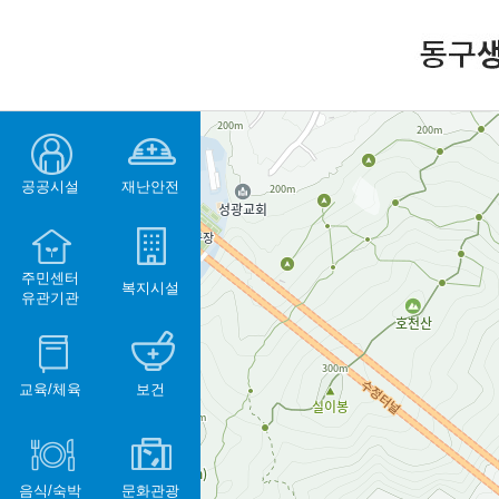
공공시설
재난안전
주민센터
복지시설
유관기관
교육/체육
보건
음식/숙박
문화관광