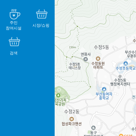
주민
시장/쇼핑
참여시설
검색