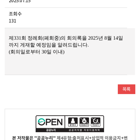
2025.07.15
조회수
131
제
331
회 정례회(폐회중)
의 회의록을
2025
년 8
월 14
일
까지 게재할 예정임을 알려드립니다
.
(
회의일로부터
30
일 이내
)
본 저작물은 "공공누리"
제4유형:출처표시+상업적 이용금지+변