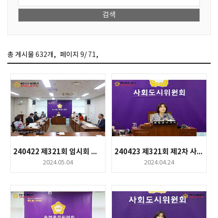
메뉴 열기
,
,
총 게시물
632
개
페이지
9
/
71
메뉴 열기
메뉴 열기
240422 제321회 임시회 제1차 예산결산특별위원회
240423 제321회 제2차 사회도시위원회
2024.05.04
2024.04.24