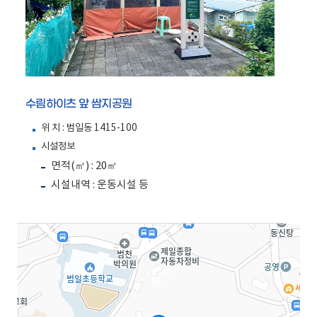
수림하이츠 앞 쌈지공원
위 치 : 범일동 1415-100
시설정보
면적(㎡) : 20㎡
시설내역 : 운동시설 등