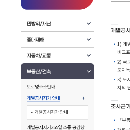
민방위/재난
개별공시
중대재해
1) 
비교표
자동차/교통
2) 
토지특
부동산/건축
3) 
도로명주소안내
지의 
개별공시지가 안내
조사근
개별공시지가 안내
『부동
개별공시지가365일 소통·공감창