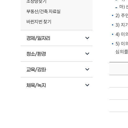
조상땅찾기
마)
부동산/건축 자료실
2) 
바뀐지번 찾기
3) 
4) 
경제/일자리
5) 
심의를
청소/환경
교육/강좌
체육/녹지