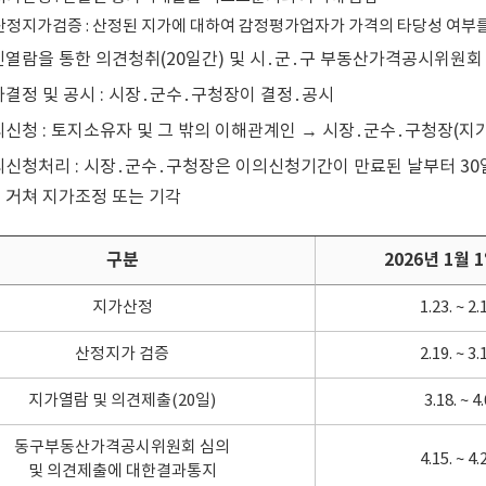
 산정지가검증 : 산정된 지가에 대하여 감정평가업자가 가격의 타당성 여부
주민열람을 통한 의견청취(20일간) 및 시․군․구 부동산가격공시위원회 
지가결정 및 공시 : 시장․군수․구청장이 결정․공시
이의신청 : 토지소유자 및 그 밖의 이해관계인 → 시장․군수․구청장(
이의신청처리 : 시장․군수․구청장은 이의신청기간이 만료된 날부터 3
 거쳐 지가조정 또는 기각
구분
2026년 1월 
지가산정
1.23. ~ 2.
산정지가 검증
2.19. ~ 3.
지가열람 및 의견제출(20일)
3.18. ~ 4.
동구부동산가격공시위원회 심의
4.15. ~ 4.
및 의견제출에 대한결과통지