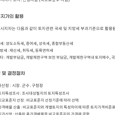
시지가 조사․산정지침 (국토교통부 지침)
지가의 활용
시지자는 다음과 같이 토지관련 국세 및 지방세 부과기준으로 활용됨
 국세 : 양도소득세, 증여세, 상속세, 종합부동산세
지방세 : 재산세, 취득세, 등록면허세
 기타 : 개발부담금, 개발제한구역 보전 부담금, 개발제한구역내 토지매수,
 및 결정절차
지가산정 : 시장․군수․구청장
 토지특성조사 : 조사대상필지의 토지특성조사
 비교표준지 선정 : 비교표준지 선정기준에 따라 선택
 가격배율 산출 : 비교표준지와 개별토지의 특성차이에 따른 토지가격비준
 지가산정 : 산출된 총가격배율을 비교표준지의 가격에 곱함