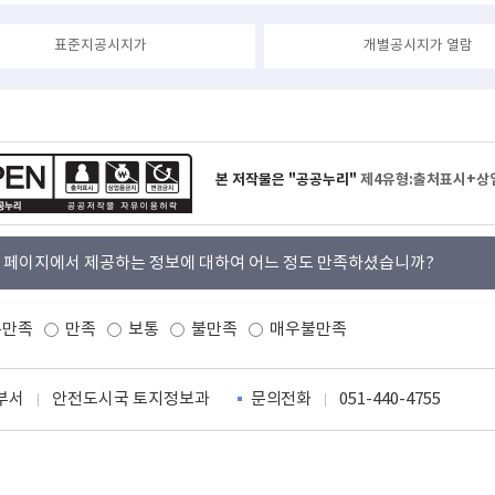
표준지공시지가
개별공시지가 열람
본 저작물은 "공공누리"
제4유형:출처표시+상
 페이지에서 제공하는 정보에 대하여 어느 정도 만족하셨습니까?
우만족
만족
보통
불만족
매우불만족
부서
안전도시국 토지정보과
문의전화
051-440-4755