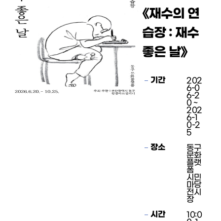
《재수의 연
습장 : 재수
좋은 날》
기간
202
6-0
6-2
0 ~
202
6-1
0-2
5
장소
동구
문화
플랫
폼
시민
마당
전시
장
시간
10:0