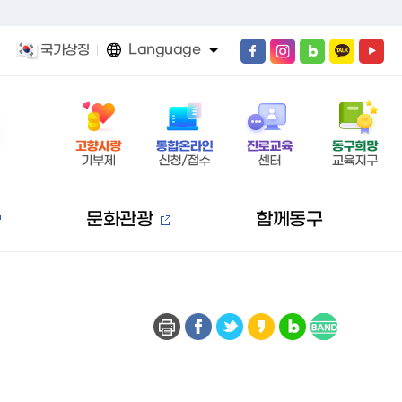
Language
국가상징
문화관광
함께동구