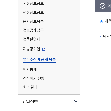
사전정보공표
이
행정정보공표
매
문서정보목록
정보공개청구
담당
정책실명제
지방공기업
업무추진비 공개 목록
인사통계
겸직허가 현황
회의 결과
감사정보