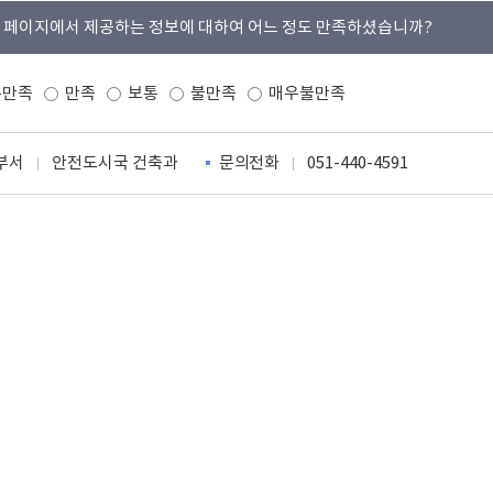
 페이지에서 제공하는 정보에 대하여 어느 정도 만족하셨습니까?
우만족
만족
보통
불만족
매우불만족
부서
안전도시국 건축과
문의전화
051-440-4591