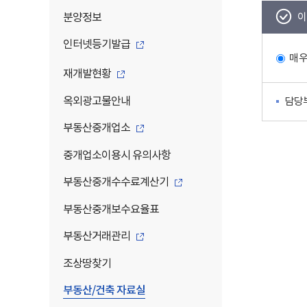
분양정보
이
인터넷등기발급
매
재개발현황
옥외광고물안내
담당
부동산중개업소
중개업소이용시 유의사항
부동산중개수수료계산기
부동산중개보수요율표
부동산거래관리
조상땅찾기
부동산/건축 자료실