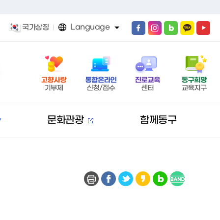
Language
국가상징
문화관광
함께동구