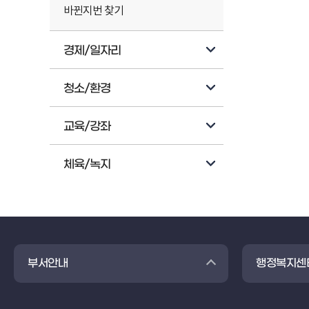
바뀐지번 찾기
경제/일자리
청소/환경
교육/강좌
체육/녹지
부서안내
행정복지센