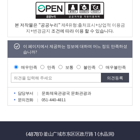
본 저작물은 "공공누리"
제4유형:출처표시+상업적 이용금
지+변경금지
조건에 따라 이용 할 수 있습니다.
이 페이지에서 제공하는 정보에 대하여 어느 정도 만족하셨
습니까?
매우만족
만족
보통
불만족
매우불만족
담당부서
문화체육관광국 문화관광과
문의전화
051-440-4811
(48781) 釜山广域市东区区政厅路 1 (水晶洞)