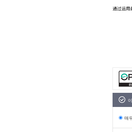
通过运用
이
매