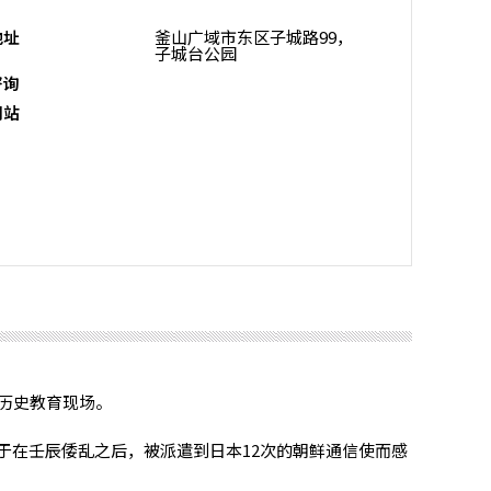
地址
釜山广域市东区子城路99，
子城台公园
咨询
网站
历史教育现场。
于在壬辰倭乱之后，被派遣到日本12次的朝鲜通信使而感