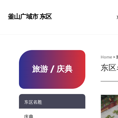
釜山广域市 东区
Home
> 
东区
旅游 / 庆典
东区名胜
庆典