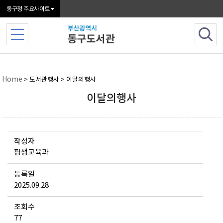
본문 바로가기
메인메뉴 바로가기
동구청 주요사이트
Home
> 도서관행사 > 이달의행사
이달의행사
작성자
평생교육과
등록일
2025.09.28
조회수
77