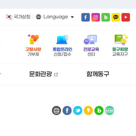
Language
국가상징
문화관광
함께동구