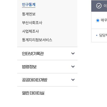
인구통계
이
통계연보
매
부산사회조사
사업체조사
담당
통계지리정보서비스
인터넷기록관
법령정보
공공데이터개방
열린 데이터실