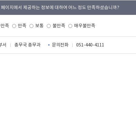
 페이지에서 제공하는 정보에 대하여 어느 정도 만족하셨습니까?
우만족
만족
보통
불만족
매우불만족
부서
총무국 총무과
문의전화
051-440-4111