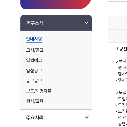
동구소식
안내사항
초량천
고시/공고
입법예고
○ 행
- 행 
입찰공고
- 행사일
- 행사
동구공보
보도/해명자료
○ 모
- 모집기간
행사/교육
- 모
- 모집
주요시책
- 선 정
- 공연