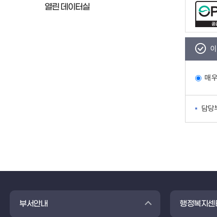
열린 데이터실
이
매
담당
부서안내
행정복지센