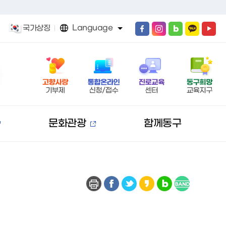
Language
국가상징
문화관광
함께동구