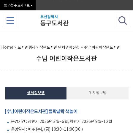
본문 바로가기
메인메뉴 바로가기
동구청 주요사이트
Home
> 도서관행사 > 작은도서관 단체견학신청 > 수남 어린이작은도서관
수남 어린이작은도서관
상세정보탭
위치정보탭
[수남어린이작은도서관] 들락날락 책놀이
운영기간 : 상반기 2026년 3월~6월, 하반기 2026년 9월~12월
운영일시 : 매주 (수), (금) 10:30~11:00(30‘)