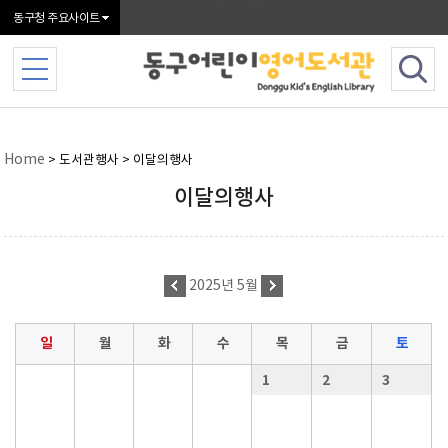
본문 바로가기
동구청 주요사이트
Home
> 도서관행사 > 이달의행사
이달의행사
2025년 5월
일
월
화
수
목
금
토
1
2
3