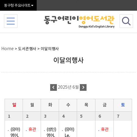
본문 바로가기
동구청 주요사이트
Home
> 도서관행사 > 이달의행사
이달의행사
2025년 6월
일
월
화
수
목
금
토
1
2
3
4
5
6
7
(유아)
휴관
(성인)
(유아)
휴관
영어..
영어..
Le..