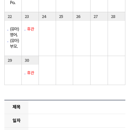
Po..
22
23
24
25
26
27
28
(유아)
휴관
영어..
(유아)
부모..
29
30
휴관
제목
일자