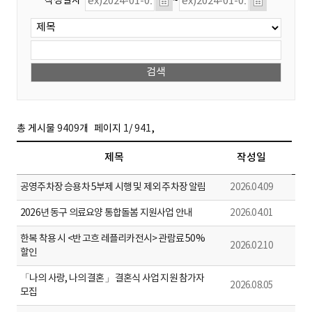
작성일자
~
,
총 게시물
9409
개
페이지
1
/
941
제목
작성일
공영주차장 승용차 5부제 시행 및 제외 주차장 알림
2026.04.09
2026년 동구 의료요양 통합돌봄 지원사업 안내
2026.04.01
한복 착용 시 <반 고흐 레플리카전시> 관람료 50%
2026.02.10
할인
「나의 사랑, 나의 결혼」 결혼식 사업 지원 참가자
2026.08.05
모집