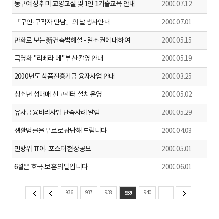
동구여성 취미 교양교실 및 1인 1기술교육 안내
2000.07.12
「구인·구직자 만남」의 날 행사안내
2000.07.01
만화로 보는 新건축법해설 - 일조권에 대하여
2000.05.15
극영화 "리베라 메" 부산 촬영 안내
2000.05.19
2000년도 식품진흥기금 융자사업 안내
2000.03.25
청소년 성매매 신고센터 설치 운영
2000.05.02
유사금융비리사범 단속사례 알림
2000.05.29
생활법률을 무료로 상담해 드립니다
2000.04.03
민방위 표어· 포스터 현상공모
2000.05.01
6월은 호국·보훈의 달입니다.
2000.06.01
936
937
938
939
940