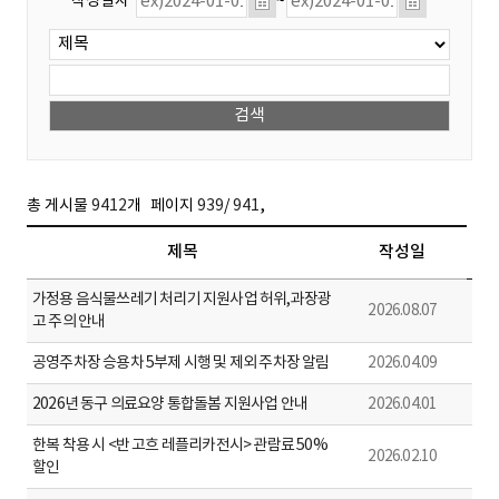
작성일자
~
,
총 게시물
9412
개
페이지
939
/
941
제목
작성일
가정용 음식물쓰레기 처리기 지원사업 허위,과장광
2026.08.07
고 주의 안내
공영주차장 승용차 5부제 시행 및 제외 주차장 알림
2026.04.09
2026년 동구 의료요양 통합돌봄 지원사업 안내
2026.04.01
한복 착용 시 <반 고흐 레플리카전시> 관람료 50%
2026.02.10
할인