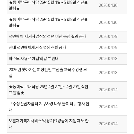
★동미락 구내식당 26년 5월 4일 ~ 5월 8일 식단표
2026.04.30
알림★
★동미락 구내식당 26년 5월 4일 ~ 5월 8일 식단표
2026.04.30
알림★
석면해체·제거사업장의 석면 비산 측정 결과 공개
2026.04.29
관내 석면해체제거 작업장 현황 공개
2026.04.29
하수도 사용료 체납액 납부 안내
2026.04.28
2026년 찾아가는 여성안전 호신술 교육 수강생 모
2026.04.28
집
★동미락 구내식당 26년 4월 27일 ~ 4월 29일 식단
2026.04.24
표 알림★
『수정산꿈자람터 지구사랑 나무 놀이터 』행사 안
2026.04.24
내
보훈재가복지서비스 및 장기요양급여 지원 제도 안
2026.04.24
내