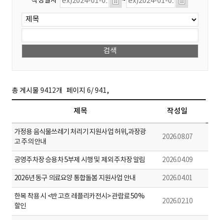
작성일자
~
,
총 게시물
9412
개
페이지
6
/
941
제목
작성일
가정용 음식물쓰레기 처리기 지원사업 허위,과장광
2026.08.07
고 주의 안내
공영주차장 승용차 5부제 시행 및 제외 주차장 알림
2026.04.09
2026년 동구 의료요양 통합돌봄 지원사업 안내
2026.04.01
한복 착용 시 <반 고흐 레플리카전시> 관람료 50%
2026.02.10
할인