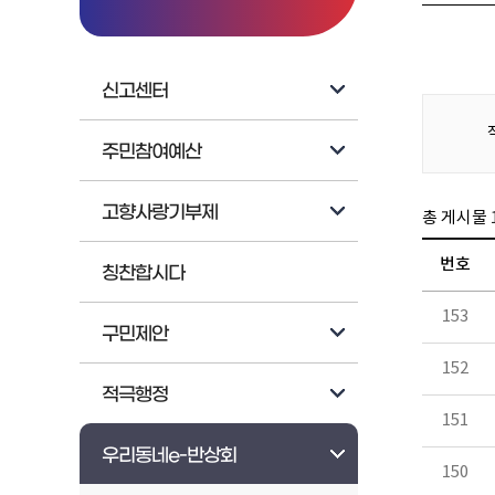
신고센터
주민참여예산
고향사랑기부제
총 게시물
번호
칭찬합시다
153
구민제안
152
적극행정
151
우리동네e-반상회
150