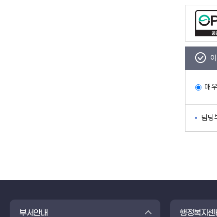
이
매
담당
부서안내
행정복지센