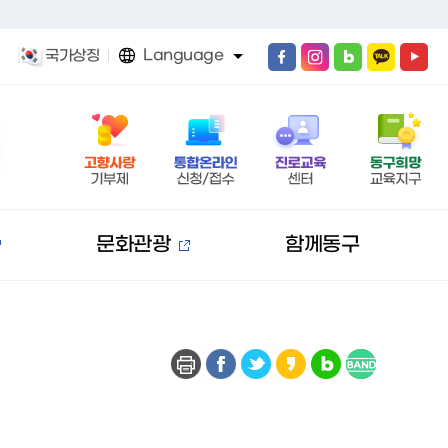
Language
국가상징
문화관광
함께동구