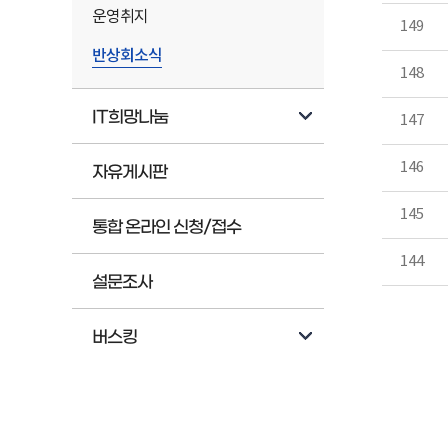
운영취지
149
반상회소식
148
IT희망나눔
147
146
자유게시판
145
통합 온라인 신청/접수
144
설문조사
버스킹