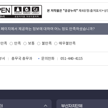
본 저작물은 "공공누리"
제4유형:출처표시+상
 페이지에서 제공하는 정보에 대하여 어느 정도 만족하셨습니까?
우만족
만족
보통
불만족
매우불만족
부서
총무국 총무과
문의전화
051-440-4115
터
부산자치단체